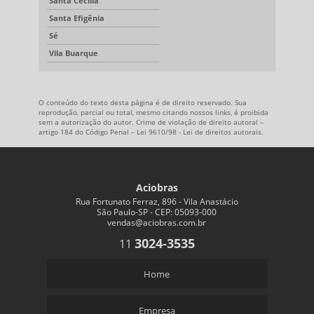
Santa Cecília
Santa Efigênia
Sé
Vila Buarque
O conteúdo do texto desta página é de direito reservado. Sua
reprodução, parcial ou total, mesmo citando nossos links, é proibida
sem a autorização do autor. Crime de violação de direito autoral –
artigo 184 do Código Penal –
Lei 9610/98 - Lei de direitos autorais
.
Aciobras
Rua Fortunato Ferraz, 896 - Vila Anastácio
São Paulo-SP - CEP: 05093-000
vendas@aciobras.com.br
3024-3535
11
Home
Empresa