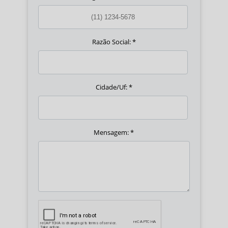
Razão Social:
*
Cidade/Uf:
*
Mensagem:
*