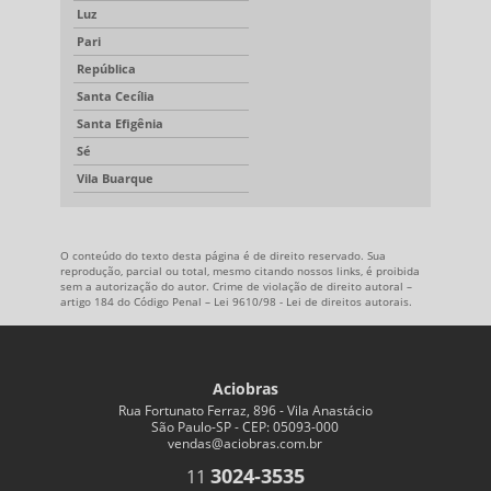
Luz
Pari
República
Santa Cecília
Santa Efigênia
Sé
Vila Buarque
O conteúdo do texto desta página é de direito reservado. Sua
reprodução, parcial ou total, mesmo citando nossos links, é proibida
sem a autorização do autor. Crime de violação de direito autoral –
artigo 184 do Código Penal –
Lei 9610/98 - Lei de direitos autorais
.
Aciobras
Rua Fortunato Ferraz, 896 - Vila Anastácio
São Paulo-SP - CEP: 05093-000
vendas@aciobras.com.br
3024-3535
11