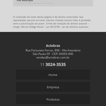
Vila Buarque
O conteúdo do texto desta página é de direito reservado. Sua
reprodução, parcial ou total, mesmo citando nossos links, é proibida
sem a autorização do autor. Crime de violação de direito autoral –
artigo 184 do Código Penal –
Lei 9610/98 - Lei de direitos autorais
.
Aciobras
Rua Fortunato Ferraz, 896 - Vila Anastácio
São Paulo-SP - CEP: 05093-000
vendas@aciobras.com.br
3024-3535
11
Home
Empresa
Produtos