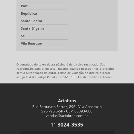
Pari
República
Santa Cecília
Santa Efigênia
Sé
Vila Buarque
O conteúdo do texto desta página é de direito reservado. Sua
reprodução, parcial ou total, mesmo citando nossos links, é proibida
sem a autorização do autor. Crime de violação de direito autoral –
artigo 184 do Código Penal –
Lei 9610/98 - Lei de direitos autorais
.
Aciobras
Rua Fortunato Ferraz, 896 - Vila Anastácio
São Paulo-SP - CEP: 05093-000
vendas@aciobras.com.br
3024-3535
11