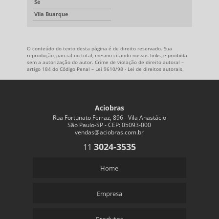
Sé
Vila Buarque
O conteúdo do texto desta página é de direito reservado. Sua
reprodução, parcial ou total, mesmo citando nossos links, é proibida
sem a autorização do autor. Crime de violação de direito autoral –
artigo 184 do Código Penal –
Lei 9610/98 - Lei de direitos autorais
.
Aciobras
Rua Fortunato Ferraz, 896 - Vila Anastácio
São Paulo-SP - CEP: 05093-000
vendas@aciobras.com.br
3024-3535
11
Home
Empresa
Produtos