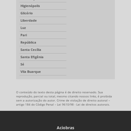
Higienópolis
Glicério
Liberdade
Luz
Pari
República
Santa Cecília
Santa Efigênia
Sé
Vila Buarque
O conteúdo do texto desta página é de direito reservado. Sua
reprodução, parcial ou total, mesmo citando nossos links, é proibida
sem a autorização do autor. Crime de violação de direito autoral –
artigo 184 do Código Penal –
Lei 9610/98 - Lei de direitos autorais
.
Aciobras