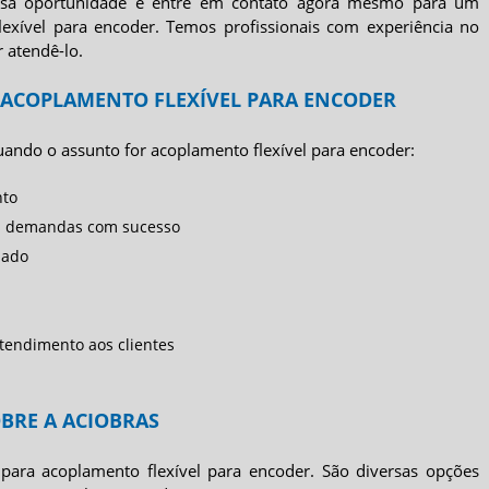
essa oportunidade e entre em contato agora mesmo para um
lexível para encoder
. Temos profissionais com experiência no
 atendê-lo.
A ACOPLAMENTO FLEXÍVEL PARA ENCODER
quando o assunto for
acoplamento flexível para encoder
:
nto
as demandas com sucesso
zado
tendimento aos clientes
OBRE A ACIOBRAS
 para
acoplamento flexível para encoder
. São diversas opções