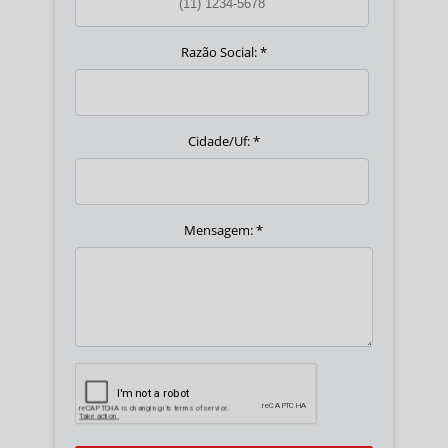
Razão Social:
*
Cidade/Uf:
*
Mensagem:
*