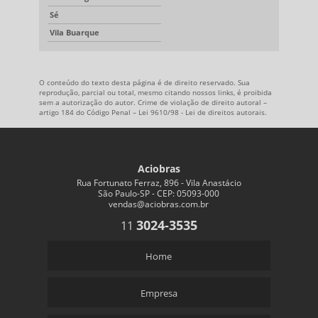
Sé
Vila Buarque
O conteúdo do texto desta página é de direito reservado. Sua
reprodução, parcial ou total, mesmo citando nossos links, é proibida
sem a autorização do autor. Crime de violação de direito autoral –
artigo 184 do Código Penal –
Lei 9610/98 - Lei de direitos autorais
.
Aciobras
Rua Fortunato Ferraz, 896 - Vila Anastácio
São Paulo-SP - CEP: 05093-000
vendas@aciobras.com.br
3024-3535
11
Home
Empresa